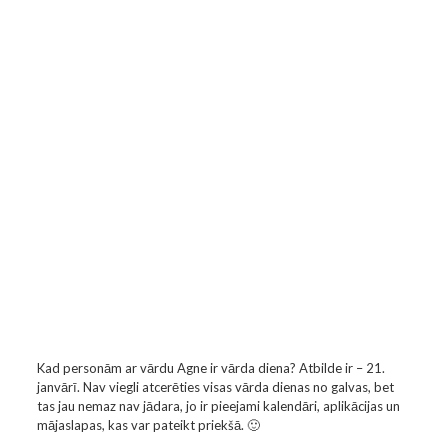
Kad personām ar vārdu Agne ir vārda diena? Atbilde ir – 21.
janvārī. Nav viegli atcerēties visas vārda dienas no galvas, bet
tas jau nemaz nav jādara, jo ir pieejami kalendāri, aplikācijas un
mājaslapas, kas var pateikt priekšā. 🙂