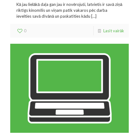
Kā jau lielākā daļa gan jau ir novērojuši, latvietis ir savā ziņā
riktīgs kinomīlis un viņam patīk vakaros pēc darba
ievelties savā dīvānā un paskatīties kādu
[…]
0
Lasīt vairāk