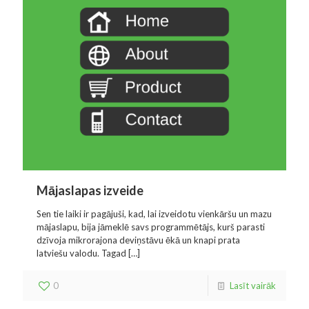
Mājaslapas izveide
Sen tie laiki ir pagājuši, kad, lai izveidotu vienkāršu un mazu
mājaslapu, bija jāmeklē savs programmētājs, kurš parasti
dzīvoja mikrorajona deviņstāvu ēkā un knapi prata
latviešu valodu. Tagad
[…]
0
Lasīt vairāk