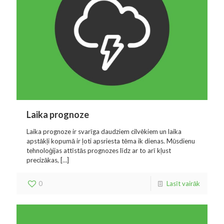
Laika prognoze
Laika prognoze ir svarīga daudziem cilvēkiem un laika
apstākļi kopumā ir ļoti apsriesta tēma ik dienas. Mūsdienu
tehnoloģijas attīstās prognozes līdz ar to arī kļust
precizākas,
[…]
0
Lasīt vairāk