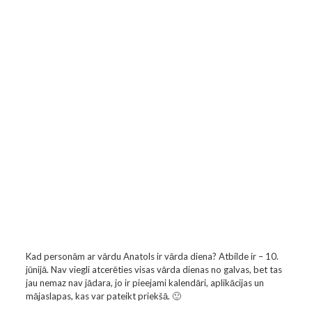
Kad personām ar vārdu Anatols ir vārda diena? Atbilde ir – 10.
jūnijā. Nav viegli atcerēties visas vārda dienas no galvas, bet tas
jau nemaz nav jādara, jo ir pieejami kalendāri, aplikācijas un
mājaslapas, kas var pateikt priekšā. 🙂