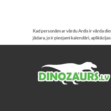
Kad personām ar vārdu Ardis ir vārda diena
jādara, jo ir pieejami kalendāri, aplikācij