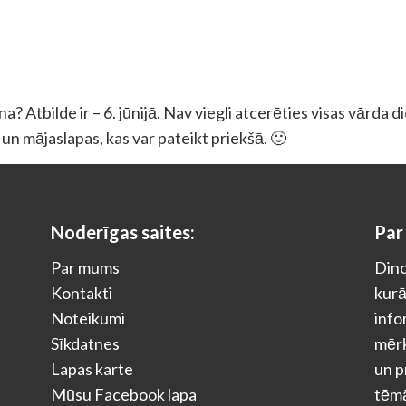
? Atbilde ir – 6. jūnijā. Nav viegli atcerēties visas vārda 
as un mājaslapas, kas var pateikt priekšā. 🙂
Noderīgas saites:
Par
Par mums
Dino
Kontakti
kurā
Noteikumi
info
Sīkdatnes
mērķ
Lapas karte
un p
Mūsu Facebook lapa
tēm