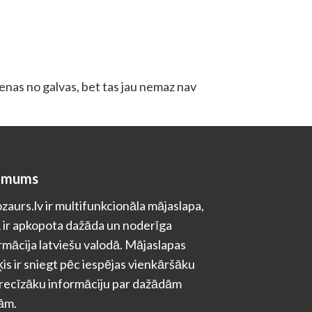
dienas no galvas, bet tas jau nemaz nav
 mums
zaurs.lv ir multifunkcionāla mājaslapa,
 ir apkopota dažāda un noderīga
rmācija latviešu valodā. Mājaslapas
is ir sniegt pēc iespējas vienkāršāku
recīzāku informāciju par dažādām
ām.