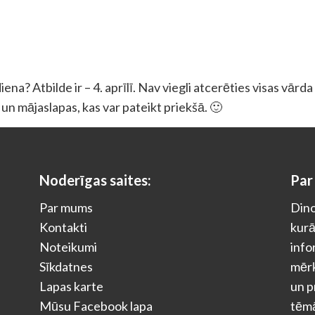
na? Atbilde ir – 4. aprīlī. Nav viegli atcerēties visas vārd
as un mājaslapas, kas var pateikt priekšā. 🙂
Noderīgas saites:
Par
Par mums
Dino
Kontakti
kurā
Noteikumi
info
Sīkdatnes
mērķ
Lapas karte
un p
Mūsu Facebook lapa
tēm