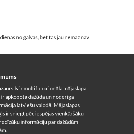
a dienas no galvas, bet tas jau nemaz nav
 mums
zaurs.lv ir multifunkcionāla mājaslapa,
 ir apkopota dažāda un noderīga
rmācija latviešu valodā. Mājaslapas
is ir sniegt pēc iespējas vienkāršāku
recīzāku informāciju par dažādām
ām.