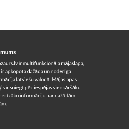
 mums
zaurs.lv ir multifunkcionāla mājaslapa,
 ir apkopota dažāda un noderīga
rmācija latviešu valodā. Mājaslapas
is ir sniegt pēc iespējas vienkāršāku
recīzāku informāciju par dažādām
ām.