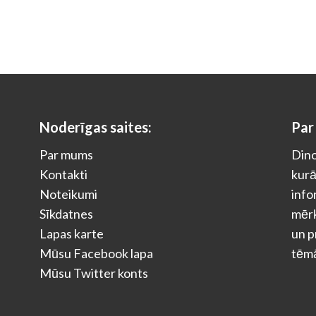
Noderīgas saites:
Par
Par mums
Dino
Kontakti
kurā
Noteikumi
info
Sīkdatnes
mērķ
Lapas karte
un p
Mūsu Facebook lapa
tēm
Mūsu Twitter konts