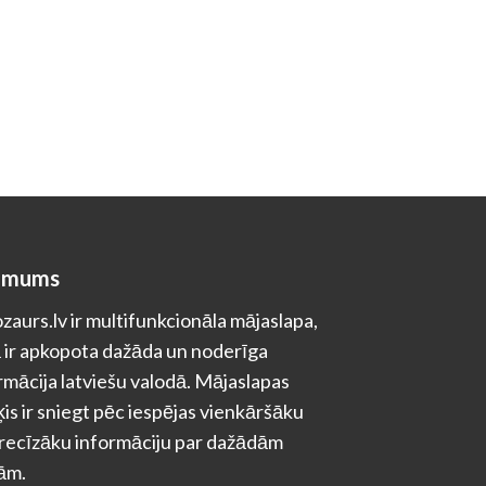
 mums
zaurs.lv ir multifunkcionāla mājaslapa,
 ir apkopota dažāda un noderīga
rmācija latviešu valodā. Mājaslapas
is ir sniegt pēc iespējas vienkāršāku
recīzāku informāciju par dažādām
ām.