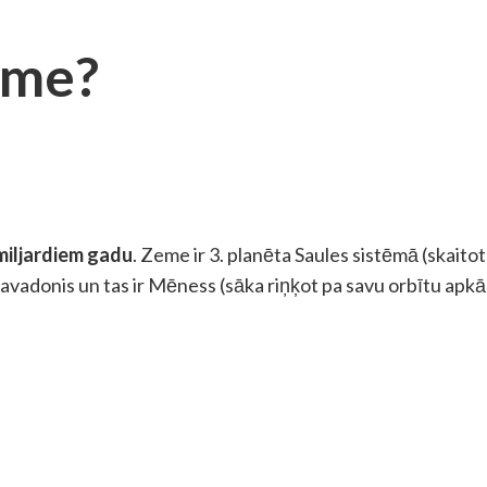
eme?
miljardiem gadu
. Zeme ir 3. planēta Saules sistēmā (skaitot 
pavadonis un tas ir Mēness (sāka riņķot pa savu orbītu apk