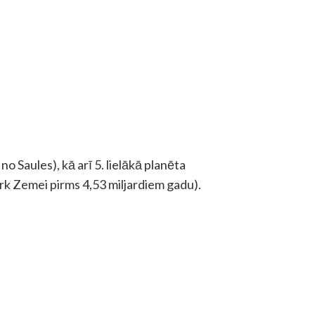
no Saules), kā arī 5. lielākā planēta
ārk Zemei pirms 4,53 miljardiem gadu).