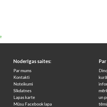
me
Noderīgas saites:
Par
Par mums
Dino
Kontakti
kurā
Noteikumi
info
Sīkdatnes
mērķ
Lapas karte
un p
Mūsu Facebook lapa
tēm