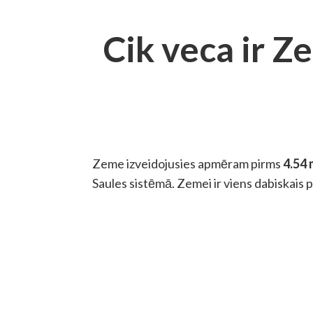
Cik veca ir Z
Zeme izveidojusies apmēram pirms
4.54 
Saules sistēmā. Zemei ir viens dabiskais 