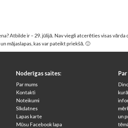
? Atbilde ir – 29. jūlijā. Nav viegli atcerēties visas vārda
as un mājaslapas, kas var pateikt priekšā. 🙂
Noderīgas saites:
Par
Par mums
Dino
Kontakti
kurā
Noteikumi
info
Sīkdatnes
mērķ
Lapas karte
un p
Mūsu Facebook lapa
tēm