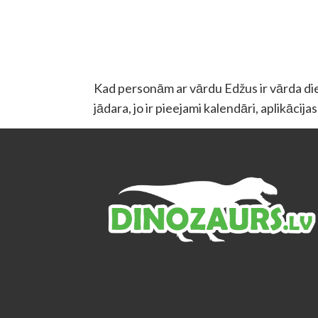
Kad personām ar vārdu Edžus ir vārda diena
jādara, jo ir pieejami kalendāri, aplikācij