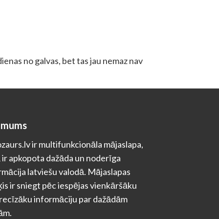
 dienas no galvas, bet tas jau nemaz nav
 mums
zaurs.lv ir multifunkcionāla mājaslapa,
 ir apkopota dažāda un noderīga
rmācija latviešu valodā. Mājaslapas
is ir sniegt pēc iespējas vienkāršāku
recīzāku informāciju par dažādām
ām.