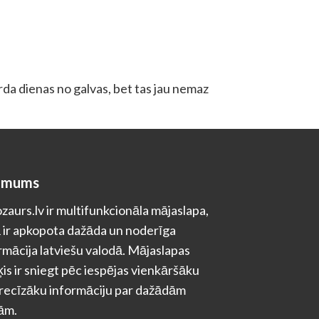
rda dienas no galvas, bet tas jau nemaz
 mums
zaurs.lv ir multifunkcionāla mājaslapa,
 ir apkopota dažāda un noderīga
rmācija latviešu valodā. Mājaslapas
is ir sniegt pēc iespējas vienkāršāku
recīzāku informāciju par dažādām
ām.