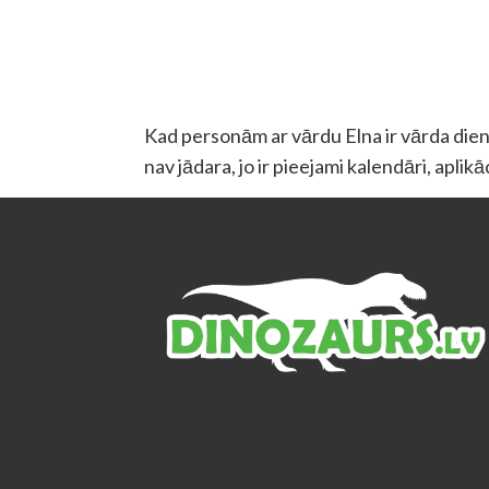
Kad personām ar vārdu Elna ir vārda diena
nav jādara, jo ir pieejami kalendāri, aplik