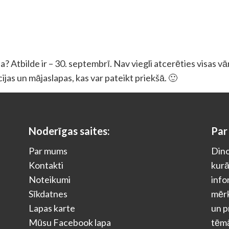
? Atbilde ir – 30. septembrī. Nav viegli atcerēties visas vā
ācijas un mājaslapas, kas var pateikt priekšā. 🙂
Noderīgas saites:
Par
Par mums
Dino
Kontakti
kurā
Noteikumi
info
Sīkdatnes
mērķ
Lapas karte
un p
Mūsu Facebook lapa
tēm