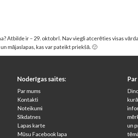
? Atbilde ir – 29. oktobrī. Nav viegli atcerēties visas vārd
as un mājaslapas, kas var pateikt priekšā. 🙂
Noderīgas saites:
Par
Par mums
Dino
Kontakti
kurā
Noteikumi
info
Sīkdatnes
mērķ
Lapas karte
un p
Mūsu Facebook lapa
tēm