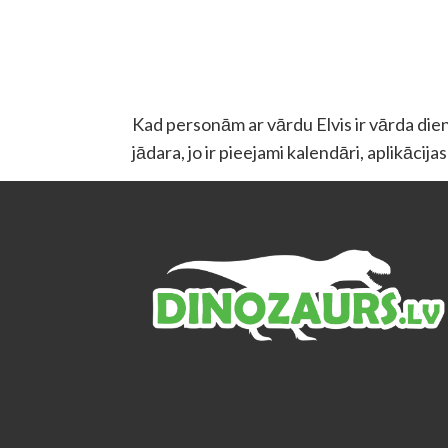
Kad personām ar vārdu Elvis ir vārda diena
jādara, jo ir pieejami kalendāri, aplikācij