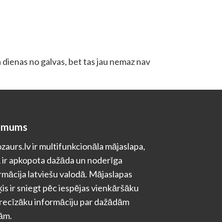
a dienas no galvas, bet tas jau nemaz nav
 mums
zaurs.lv ir multifunkcionāla mājaslapa,
 ir apkopota dažāda un noderīga
rmācija latviešu valodā. Mājaslapas
is ir sniegt pēc iespējas vienkāršāku
recīzāku informāciju par dažādām
ām.