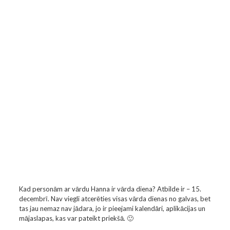
Kad personām ar vārdu Hanna ir vārda diena? Atbilde ir – 15.
decembrī. Nav viegli atcerēties visas vārda dienas no galvas, bet
tas jau nemaz nav jādara, jo ir pieejami kalendāri, aplikācijas un
mājaslapas, kas var pateikt priekšā. 🙂