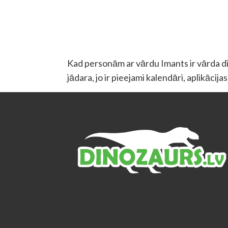
Kad personām ar vārdu Imants ir vārda dien
jādara, jo ir pieejami kalendāri, aplikācij