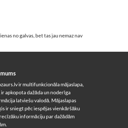
dienas no galvas, bet tas jau nemaz nav
 mums
zaurs.lv ir multifunkcionāla mājaslapa,
 ir apkopota dažāda un noderīga
rmācija latviešu valodā. Mājaslapas
is ir sniegt pēc iespējas vienkāršāku
recīzāku informāciju par dažādām
ām.