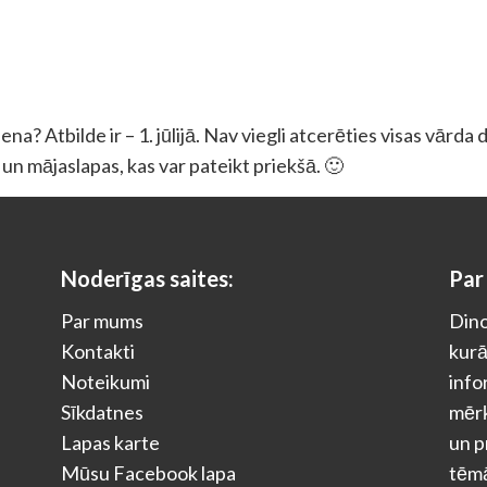
a? Atbilde ir – 1. jūlijā. Nav viegli atcerēties visas vārda 
as un mājaslapas, kas var pateikt priekšā. 🙂
Noderīgas saites:
Par
Par mums
Dino
Kontakti
kurā
Noteikumi
info
Sīkdatnes
mērķ
Lapas karte
un p
Mūsu Facebook lapa
tēm