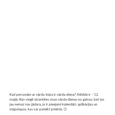
Kad personām ar vārdu Ināra ir vārda diena? Atbilde ir – 12.
maijā. Nav viegli atcerēties visas vārda dienas no galvas, bet tas
jau nemaz nav jādara, jo ir pieejami kalendāri, aplikācijas un
mājaslapas, kas var pateikt priekšā. 🙂