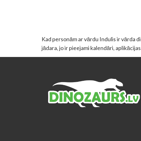
Kad personām ar vārdu Indulis ir vārda die
jādara, jo ir pieejami kalendāri, aplikācij