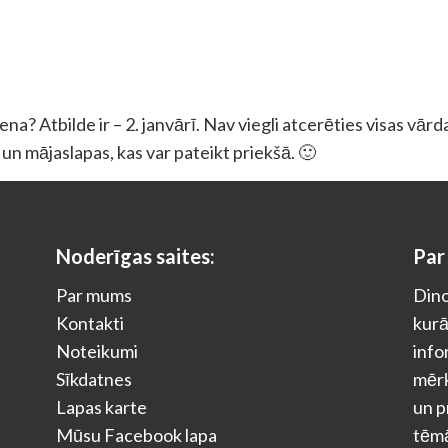
na? Atbilde ir – 2. janvārī. Nav viegli atcerēties visas vār
as un mājaslapas, kas var pateikt priekšā. 🙂
Noderīgas saites:
Par
Par mums
Dino
Kontakti
kurā
Noteikumi
info
Sīkdatnes
mērķ
Lapas karte
un p
Mūsu Facebook lapa
tēm