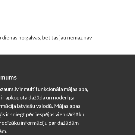
da dienas no galvas, bet tas jau nemaz nav
 mums
zaurs.lv ir multifunkcionāla mājaslapa,
 ir apkopota dažāda un noderīga
rmācija latviešu valodā. Mājaslapas
is ir sniegt pēc iespējas vienkāršāku
recīzāku informāciju par dažādām
ām.