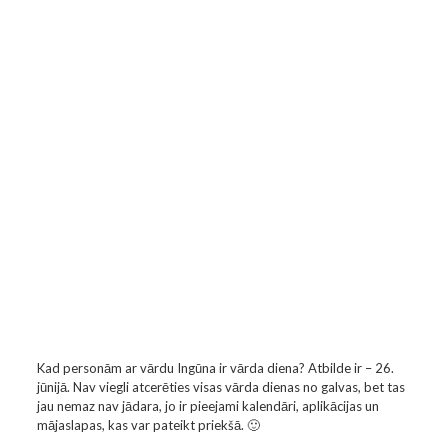
Kad personām ar vārdu Ingūna ir vārda diena? Atbilde ir – 26.
jūnijā. Nav viegli atcerēties visas vārda dienas no galvas, bet tas
jau nemaz nav jādara, jo ir pieejami kalendāri, aplikācijas un
mājaslapas, kas var pateikt priekšā. 🙂