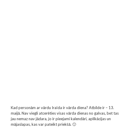
Kad personām ar vārdu Iraīda ir vārda diena? Atbilde ir – 13.
maijā. Nav viegli atcerēties visas vārda dienas no galvas, bet tas
jau nemaz nav jādara, jo ir pieejami kalendāri, aplikācijas un
mājaslapas, kas var pateikt priekšā. 🙂