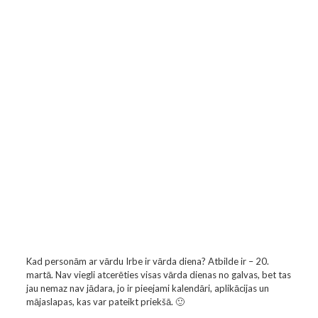
Kad personām ar vārdu Irbe ir vārda diena? Atbilde ir – 20.
martā. Nav viegli atcerēties visas vārda dienas no galvas, bet tas
jau nemaz nav jādara, jo ir pieejami kalendāri, aplikācijas un
mājaslapas, kas var pateikt priekšā. 🙂