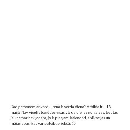
Kad personām ar vārdu Irēna ir vārda diena? Atbilde ir – 13.
maijā. Nav viegli atcerēties visas vārda dienas no galvas, bet tas
jau nemaz nav jādara, jo ir pieejami kalendāri, aplikācijas un
mājaslapas, kas var pateikt priekšā. 🙂