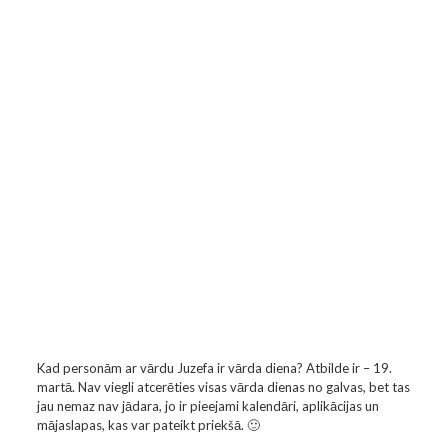
Kad personām ar vārdu Juzefa ir vārda diena? Atbilde ir – 19.
martā. Nav viegli atcerēties visas vārda dienas no galvas, bet tas
jau nemaz nav jādara, jo ir pieejami kalendāri, aplikācijas un
mājaslapas, kas var pateikt priekšā. 🙂