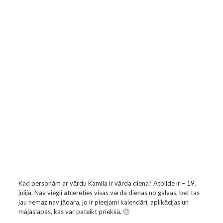
Kad personām ar vārdu Kamila ir vārda diena? Atbilde ir – 19.
jūlijā. Nav viegli atcerēties visas vārda dienas no galvas, bet tas
jau nemaz nav jādara, jo ir pieejami kalendāri, aplikācijas un
mājaslapas, kas var pateikt priekšā. 🙂