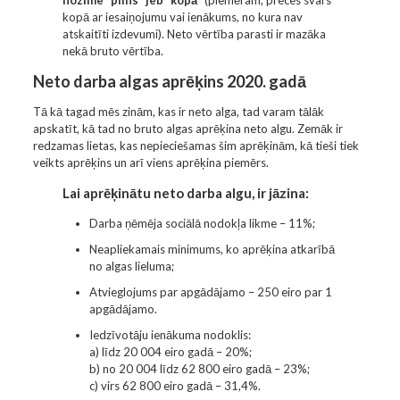
nozīme “pilns” jeb “kopā”
(piemēram, preces svars
kopā ar iesaiņojumu vai ienākums, no kura nav
atskaitīti izdevumi). Neto vērtība parasti ir mazāka
nekā bruto vērtība.
Neto darba algas aprēķins 2020. gadā
Tā kā tagad mēs zinām, kas ir neto alga, tad varam tālāk
apskatīt, kā tad no bruto algas aprēķina neto algu. Zemāk ir
redzamas lietas, kas nepieciešamas šim aprēķinām, kā tieši tiek
veikts aprēķins un arī viens aprēķina piemērs.
Lai aprēķinātu neto darba algu, ir jāzina:
Darba ņēmēja sociālā nodokļa likme –
11%
;
Neapliekamais minimums, ko aprēķina atkarībā
no algas lieluma;
Atvieglojums par apgādājamo –
250 eiro par 1
apgādājamo
.
Iedzīvotāju ienākuma nodoklis:
a) līdz 20 004 eiro gadā –
20%
;
b) no 20 004 līdz 62 800 eiro gadā –
23%
;
c) virs 62 800 eiro gadā –
31,4%
.