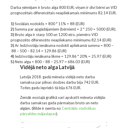
Darba ņēmējam ir bruto alga
800 EUR
, viņam ir divi bērni un VID
prognozētais diferencētais neapliekamais minimums
82.14 EUR
.
1)
Sociālais nodoklis = 800 * 11% = 88 (EUR)
2)
Summa par apgādājamiem (bērniem) = 2 * 250 = 5000 (EUR).
3)
Bruto alga ir starp 500 un 1200 eiro, piemēro VID
prognozēto diferencēto neapliekamo minimumu 82.14 (EUR)
3)
Ar Iedzīvotāju ienākuma nodokli apliekamā summa = 800 –
88 – 500 – 82.14 = 129.86 (EUR)
4)
Iedzīvotāju ienākuma likme = 129.86 * 20% = 25.97 (EUR)
5)
Neto alga = 800 – 88 – 25.97 =
686.03
(EUR)
Vidējā neto alga Latvijā
Latvijā 2018. gadā mēneša vidējā neto darba
samaksa par pilnas slodzes darbu bija 742 EUR.
Toties gadu iepriekš tā bija 676 EUR.
Zemāk esošajā grafikā vari apskatīt mēneša vidējās
darba samaksas gada pārmaiņas bruto un neto
algām. (Bilde ir ņemta no
Centrālās statistikas
pārvaldes mājaslapas
).