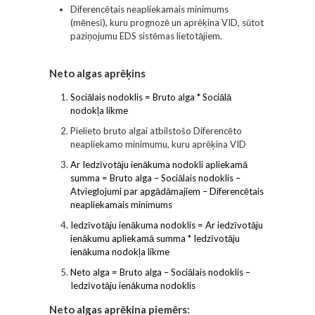
Diferencētais neapliekamais minimums
(mēnesī), kuru prognozē un aprēķina VID, sūtot
paziņojumu EDS sistēmas lietotājiem.
Neto algas aprēķins
Sociālais nodoklis = Bruto alga * Sociālā
nodokļa likme
Pielieto bruto algai atbilstošo Diferencēto
neapliekamo minimumu, kuru aprēķina VID
Ar Iedzīvotāju ienākuma nodokli apliekamā
summa = Bruto alga – Sociālais nodoklis –
Atvieglojumi par apgādāmajiem – Diferencētais
neapliekamais minimums
Iedzīvotāju ienākuma nodoklis = Ar iedzīvotāju
ienākumu apliekamā summa * Iedzīvotāju
ienākuma nodokļa likme
Neto alga = Bruto alga – Sociālais nodoklis –
Iedzīvotāju ienākuma nodoklis
Neto algas aprēķina piemērs: