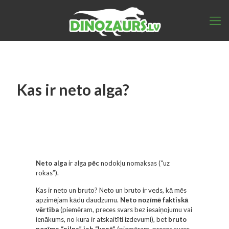
Kas ir neto alga?
Neto alga
ir alga
pēc
nodokļu nomaksas (“uz
rokas”).
Kas ir neto un bruto? Neto un bruto ir veds, kā mēs
apzimējam kādu daudzumu.
Neto nozīmē faktiskā
vērtība
(piemēram, preces svars bez iesaiņojumu vai
ienākums, no kura ir atskaitīti izdevumi), bet
bruto