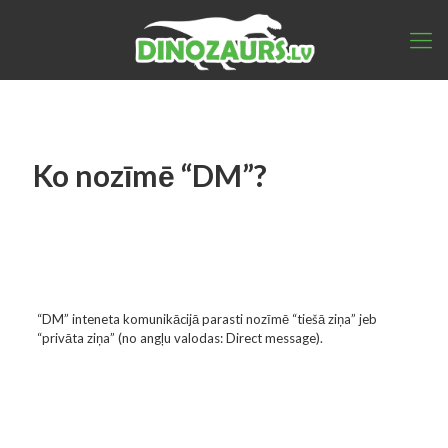
Ko nozīmē “DM”?
“DM” inteneta komunikācijā parasti nozīmē “tiešā ziņa” jeb
“privāta ziņa” (no angļu valodas: Direct message).