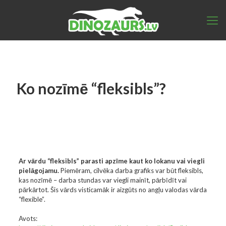
Ko nozīmē “fleksibls”?
Ar vārdu “fleksibls” parasti apzīme kaut ko lokanu vai viegli
pielāgojamu.
Piemēram, cilvēka darba grafiks var būt fleksibls,
kas nozīmē – darba stundas var viegli mainīt, pārbīdīt vai
pārkārtot. Šis vārds visticamāk ir aizgūts no angļu valodas vārda
“flexible”.
Avots: