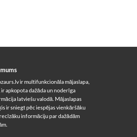
 mums
zaurs.lv ir multifunkcionāla mājaslapa,
 ir apkopota dažāda un noderīga
rmācija latviešu valodā. Mājaslapas
is ir sniegt pēc iespējas vienkāršāku
recīzāku informāciju par dažādām
ām.