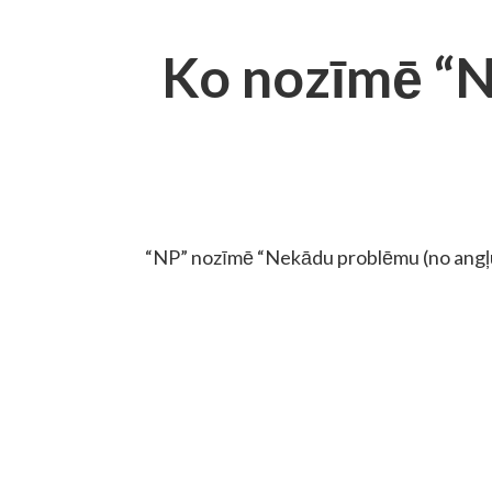
Ko nozīmē “
“NP” nozīmē “Nekādu problēmu (no angļu