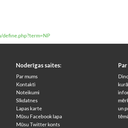
m/define.php?term=NP
Noderīgas saites:
Par
Par mums
Dino
Kontakti
kurā
Noteikumi
info
Sīkdatnes
mērķ
Lapas karte
un p
Mūsu Facebook lapa
tēm
Mūsu Twitter konts