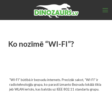
Ko nozīmē “WI-FI”?
“WI-FI” būtībā ir bezvadu internets. Precīzāk sakot, “WI-FI” ir
radiotehnoloģiju grupa, ko parasti izmanto Bezvadu lokālā tīkla
jeb WLAN ierīcēs, kas balstās uz IEEE 802.11 standartu grupu.