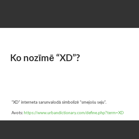
Ko nozīmē “XD”?
“XD” interneta sarunvalodā simbolizē “smejošu seju”.
Avots:
https://www.urbandictionary.com/define.php?term=XD