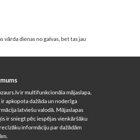
s vārda dienas no galvas, bet tas jau
 mums
zaurs.lv ir multifunkcionāla mājaslapa,
 ir apkopota dažāda un noderīga
rmācija latviešu valodā. Mājaslapas
is ir sniegt pēc iespējas vienkāršāku
recīzāku informāciju par dažādām
ām.