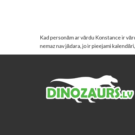
Kad personām ar vārdu Konstance ir vārda 
nemaz nav jādara, jo ir pieejami kalendāri,