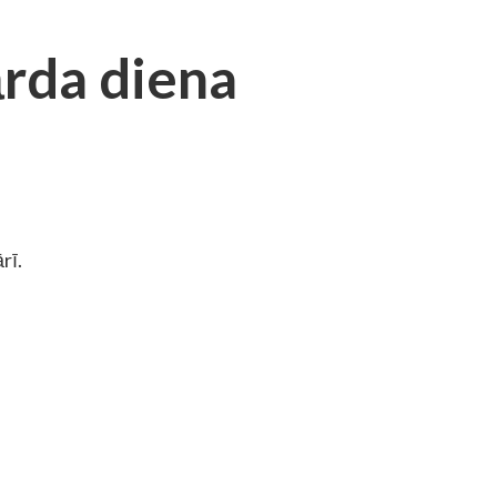
rda diena
rī.