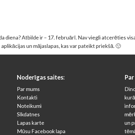
diena? Atbilde ir – 17. februārī. Nav viegli atcerēties visa
 aplikācijas un mājaslapas, kas var pateikt priekšā. 🙂
Noderīgas saites:
Par
Par mums
Dino
Kontakti
kurā
Noteikumi
info
Sīkdatnes
mērķ
Lapas karte
un p
Mūsu Facebook lapa
tēm