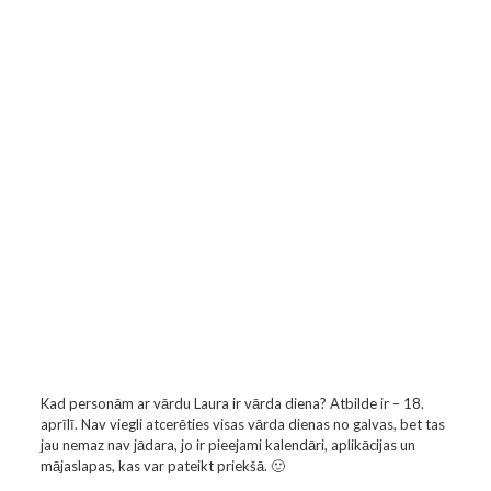
Kad personām ar vārdu Laura ir vārda diena? Atbilde ir – 18.
aprīlī. Nav viegli atcerēties visas vārda dienas no galvas, bet tas
jau nemaz nav jādara, jo ir pieejami kalendāri, aplikācijas un
mājaslapas, kas var pateikt priekšā. 🙂