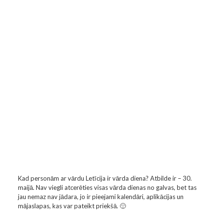
Kad personām ar vārdu Letīcija ir vārda diena? Atbilde ir – 30.
maijā. Nav viegli atcerēties visas vārda dienas no galvas, bet tas
jau nemaz nav jādara, jo ir pieejami kalendāri, aplikācijas un
mājaslapas, kas var pateikt priekšā. 🙂