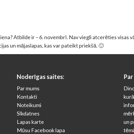
ena? Atbilde ir – 6. novembrī. Nav viegli atcerēties visas v
ācijas un mājaslapas, kas var pateikt priekšā. 🙂
Noderīgas saites:
Par
Par mums
Dino
Kontakti
kurā
Noteikumi
info
Sīkdatnes
mērķ
Lapas karte
un p
Mūsu Facebook lapa
tēm