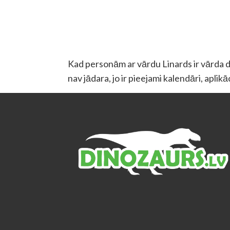
Kad personām ar vārdu Linards ir vārda di
nav jādara, jo ir pieejami kalendāri, aplik