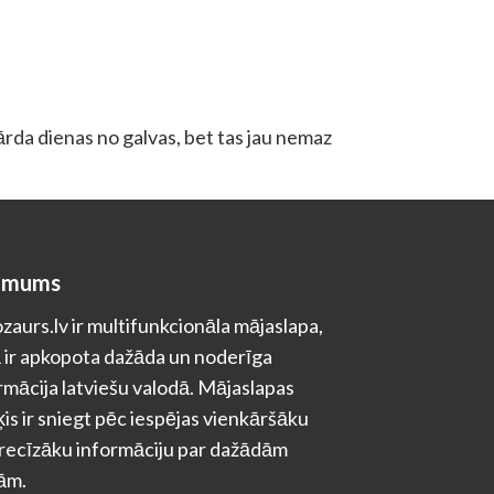
ārda dienas no galvas, bet tas jau nemaz
 mums
zaurs.lv ir multifunkcionāla mājaslapa,
 ir apkopota dažāda un noderīga
rmācija latviešu valodā. Mājaslapas
is ir sniegt pēc iespējas vienkāršāku
recīzāku informāciju par dažādām
ām.