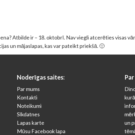
na? Atbilde ir – 18. oktobrī. Nav viegli atcerēties visas vā
ācijas un mājaslapas, kas var pateikt priekšā. 🙂
Noderīgas saites:
Par
Par mums
Dino
Kontakti
kurā
Noteikumi
info
Sīkdatnes
mērķ
Lapas karte
un p
Mūsu Facebook lapa
tēm