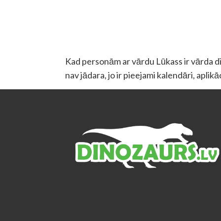
Kad personām ar vārdu Lūkass ir vārda die
nav jādara, jo ir pieejami kalendāri, aplik