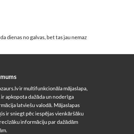
rda dienas no galvas, bet tas jau nemaz
 mums
zaurs.lv ir multifunkcionāla mājaslapa,
 ir apkopota dažāda un noderīga
rmācija latviešu valodā. Mājaslapas
is ir sniegt pēc iespējas vienkāršāku
recīzāku informāciju par dažādām
ām.