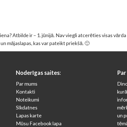
na? Atbilde ir – 1. jūnijā. Nav viegli atcerēties visas vārd
as un mājaslapas, kas var pateikt priekšā. 🙂
Noderīgas saites:
Par
Par mums
Dino
Kontakti
kurā
Noteikumi
info
Sīkdatnes
mērķ
Lapas karte
un p
Mūsu Facebook lapa
tēm