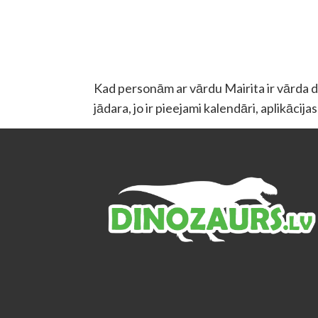
Kad personām ar vārdu Mairita ir vārda die
jādara, jo ir pieejami kalendāri, aplikācij