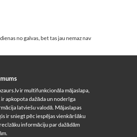
a dienas no galvas, bet tas jau nemaz nav
 mums
zaurs.lv ir multifunkcionāla mājaslapa,
 ir apkopota dažāda un noderīga
rmācija latviešu valodā. Mājaslapas
is ir sniegt pēc iespējas vienkāršāku
recīzāku informāciju par dažādām
ām.