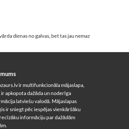
 vārda dienas no galvas, bet tas jau nemaz
 mums
zaurs.lv ir multifunkcionāla mājaslapa,
 ir apkopota dažāda un noderīga
rmācija latviešu valodā. Mājaslapas
is ir sniegt pēc iespējas vienkāršāku
recīzāku informāciju par dažādām
ām.