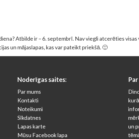
ena? Atbilde ir – 6. septembrī. Nav viegli atcerēties visas
ācijas un mājaslapas, kas var pateikt priekšā. 🙂
Noderīgas saites:
Par
Par mums
Dino
Kontakti
kurā
Noteikumi
info
Sīkdatnes
mērķ
Lapas karte
un p
Mūsu Facebook lapa
tēm