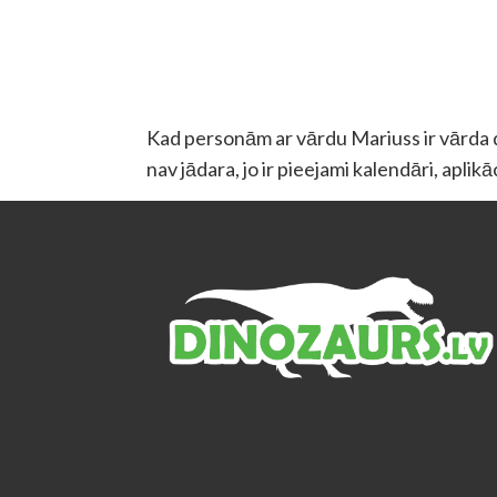
Kad personām ar vārdu Mariuss ir vārda di
nav jādara, jo ir pieejami kalendāri, aplik