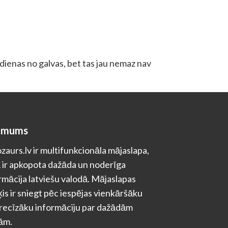
a dienas no galvas, bet tas jau nemaz nav
 mums
zaurs.lv ir multifunkcionāla mājaslapa,
 ir apkopota dažāda un noderīga
rmācija latviešu valodā. Mājaslapas
is ir sniegt pēc iespējas vienkāršāku
recīzāku informāciju par dažādām
ām.