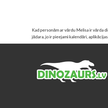
Kad personām ar vārdu Melisa ir vārda dien
jādara, jo ir pieejami kalendāri, aplikācij