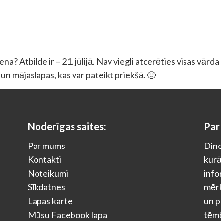
a? Atbilde ir – 21. jūlijā. Nav viegli atcerēties visas vārd
as un mājaslapas, kas var pateikt priekšā. 🙂
Noderīgas saites:
Par
Par mums
Dino
Kontakti
kurā
Noteikumi
info
Sīkdatnes
mērķ
Lapas karte
un p
Mūsu Facebook lapa
tēm