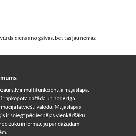
 vārda dienas no galvas, bet tas jau nemaz
 mums
zaurs.lv ir multifunkcionāla mājaslapa,
 ir apkopota dažāda un noderīga
rmācija latviešu valodā. Mājaslapas
is ir sniegt pēc iespējas vienkāršāku
recīzāku informāciju par dažādām
ām.