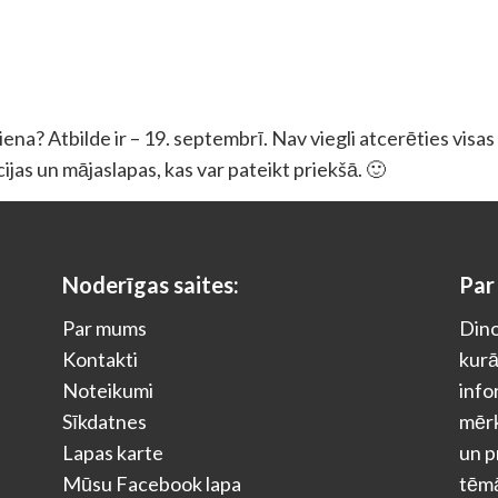
na? Atbilde ir – 19. septembrī. Nav viegli atcerēties visas
ācijas un mājaslapas, kas var pateikt priekšā. 🙂
Noderīgas saites:
Par
Par mums
Dino
Kontakti
kurā
Noteikumi
info
Sīkdatnes
mērķ
Lapas karte
un p
Mūsu Facebook lapa
tēm