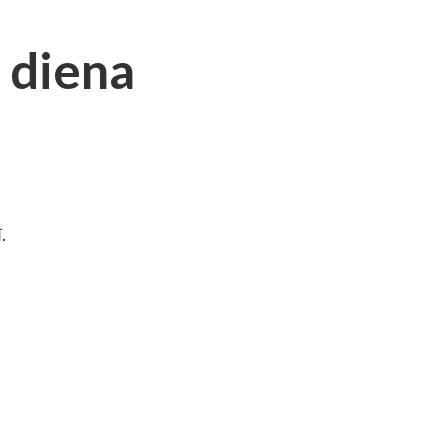
 diena
.