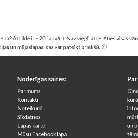
a? Atbilde ir – 20. janvārī. Nav viegli atcerēties visas vā
ācijas un mājaslapas, kas var pateikt priekšā. 🙂
Noderīgas saites:
Par
Par mums
Dino
Kontakti
kurā
Noteikumi
info
Sīkdatnes
mērķ
Lapas karte
un p
Mūsu Facebook lapa
tēm