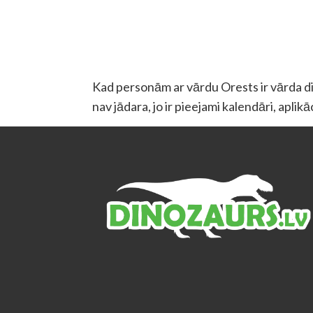
Kad personām ar vārdu Orests ir vārda dien
nav jādara, jo ir pieejami kalendāri, aplik