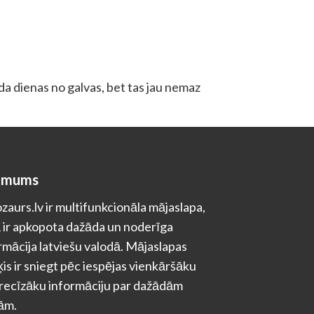
rda dienas no galvas, bet tas jau nemaz
 mums
zaurs.lv ir multifunkcionāla mājaslapa,
 ir apkopota dažāda un noderīga
rmācija latviešu valodā. Mājaslapas
is ir sniegt pēc iespējas vienkāršāku
recīzāku informāciju par dažādām
ām.