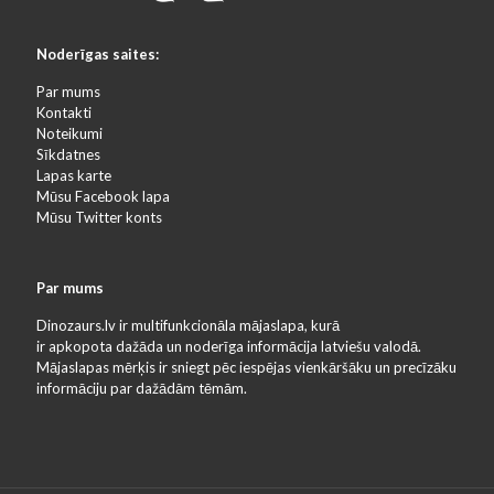
Noderīgas saites:
Par mums
Kontakti
Noteikumi
Sīkdatnes
Lapas karte
Mūsu Facebook lapa
Mūsu Twitter konts
Par mums
Dinozaurs.lv ir multifunkcionāla mājaslapa, kurā
ir apkopota dažāda un noderīga informācija latviešu valodā.
Mājaslapas mērķis ir sniegt pēc iespējas vienkāršāku un precīzāku
informāciju par dažādām tēmām.