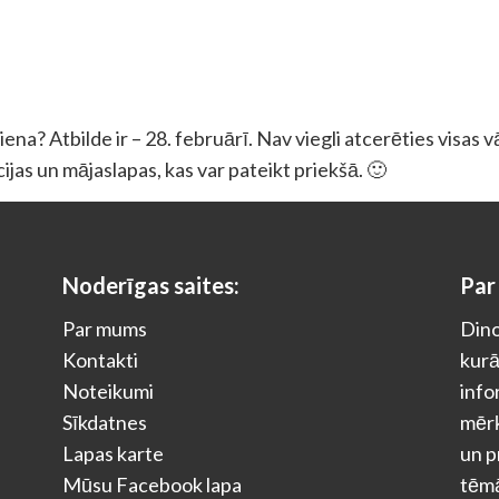
na? Atbilde ir – 28. februārī. Nav viegli atcerēties visas 
ācijas un mājaslapas, kas var pateikt priekšā. 🙂
Noderīgas saites:
Par
Par mums
Dino
Kontakti
kurā
Noteikumi
info
Sīkdatnes
mērķ
Lapas karte
un p
Mūsu Facebook lapa
tēm