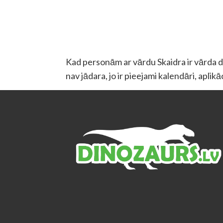
Kad personām ar vārdu Skaidra ir vārda die
nav jādara, jo ir pieejami kalendāri, aplik