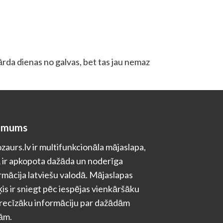
vārda dienas no galvas, bet tas jau nemaz
 mums
zaurs.lv ir multifunkcionāla mājaslapa,
 ir apkopota dažāda un noderīga
rmācija latviešu valodā. Mājaslapas
is ir sniegt pēc iespējas vienkāršāku
recīzāku informāciju par dažādām
ām.