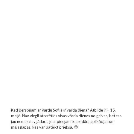
Kad personām ar vārdu Sofija ir vārda diena? Atbilde ir – 15.
maijā. Nav viegli atcerēties visas vārda dienas no galvas, bet tas
jau nemaz nav jādara, jo ir pieejami kalendāri, aplikācijas un
mājaslapas, kas var pateikt priekšā. 🙂