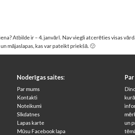
a? Atbilde ir – 4. janvārī. Nav viegli atcerēties visas vār
as un mājaslapas, kas var pateikt priekšā. 🙂
Noderīgas saites:
Par
Par mums
Dino
Kontakti
kurā
Noteikumi
info
Sīkdatnes
mērķ
Lapas karte
un p
Mūsu Facebook lapa
tēm