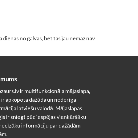
da dienas no galvas, bet tas jau nemaz nav
 mums
zaurs.lv ir multifunkcionāla mājaslapa,
 ir apkopota dažāda un noderīga
rmācija latviešu valodā. Mājaslapas
is ir sniegt pēc iespējas vienkāršāku
recīzāku informāciju par dažādām
ām.