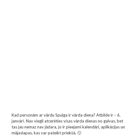
Kad personām ar vārdu Spulga ir vārda diena? Atbilde ir – 6.
janvārī. Nav viegli atcerēties visas vārda dienas no galvas, bet
tas jau nemaz nav jādara, jo ir pieejami kalendāri, aplikācijas un
mājaslapas, kas var pateikt priekšā. 🙂