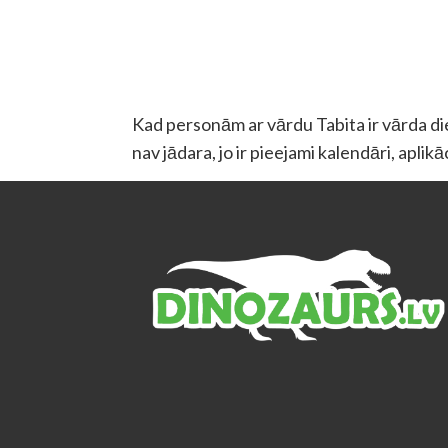
Kad personām ar vārdu Tabita ir vārda die
nav jādara, jo ir pieejami kalendāri, aplik