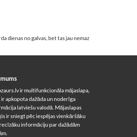
rda dienas no galvas, bet tas jau nemaz
 mums
zaurs.lv ir multifunkcionāla mājaslapa,
 ir apkopota dažāda un noderīga
rmācija latviešu valodā. Mājaslapas
is ir sniegt pēc iespējas vienkāršāku
recīzāku informāciju par dažādām
ām.