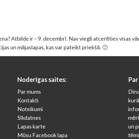
na? Atbilde ir – 9. decembrī. Nav viegli atcerēties visas vā
ācijas un mājaslapas, kas var pateikt priekšā. 🙂
Noderīgas saites:
Par
Par mums
Dino
Kontakti
kurā
Noteikumi
info
Sīkdatnes
mērķ
Lapas karte
un p
Mūsu Facebook lapa
tēm