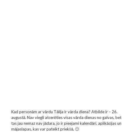
Kad personām ar vārdu Tālija ir vārda diena? Atbilde ir – 26.
augustā. Nav viegli atcerēties visas vārda dienas no galvas, bet
tas jau nemaz nav jādara, jo ir pieejami kalendāri, aplikācijas un
mājaslapas, kas var pateikt priekšā. 🙂