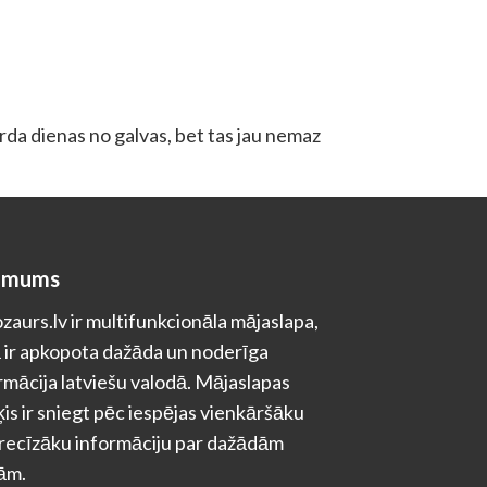
rda dienas no galvas, bet tas jau nemaz
 mums
zaurs.lv ir multifunkcionāla mājaslapa,
 ir apkopota dažāda un noderīga
rmācija latviešu valodā. Mājaslapas
is ir sniegt pēc iespējas vienkāršāku
recīzāku informāciju par dažādām
ām.