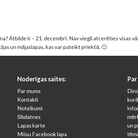
? Atbilde ir – 21. decembrī. Nav viegli atcerēties visas vā
ācijas un mājaslapas, kas var pateikt priekšā. 🙂
Noderīgas saites:
Par
Par mums
Dino
Kontakti
kurā
Noteikumi
info
Sīkdatnes
mērķ
Lapas karte
un p
Mūsu Facebook lapa
tēm