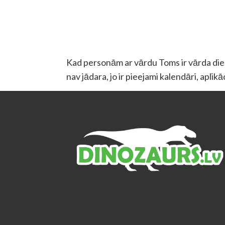
Kad personām ar vārdu Toms ir vārda diena
nav jādara, jo ir pieejami kalendāri, aplik