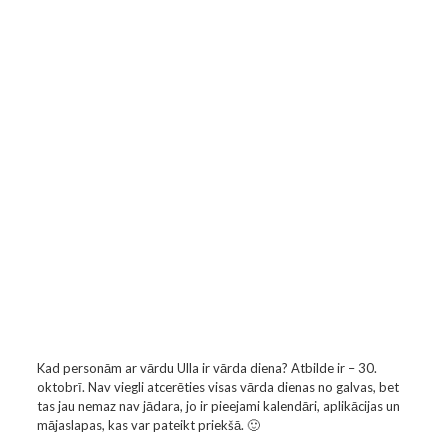
Kad personām ar vārdu Ulla ir vārda diena? Atbilde ir – 30.
oktobrī. Nav viegli atcerēties visas vārda dienas no galvas, bet
tas jau nemaz nav jādara, jo ir pieejami kalendāri, aplikācijas un
mājaslapas, kas var pateikt priekšā. 🙂