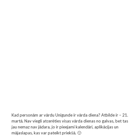
Kad personām ar vārdu Unigunde ir vārda diena? Atbilde ir – 21.
martā. Nav viegli atcerēties visas vārda dienas no galvas, bet tas
jau nemaz nav jādara, jo ir pieejami kalendāri, aplikācijas un
mājaslapas, kas var pateikt priekšā. 🙂