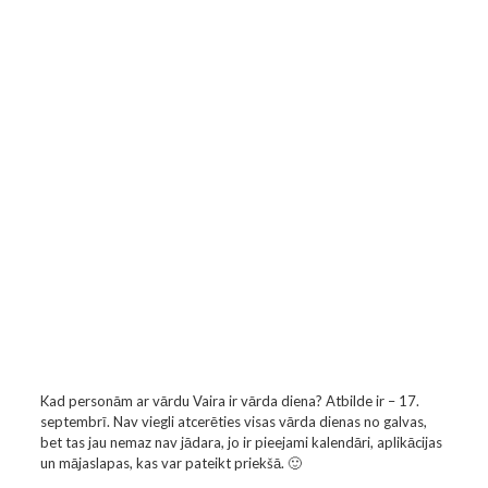
Kad personām ar vārdu Vaira ir vārda diena? Atbilde ir – 17.
septembrī. Nav viegli atcerēties visas vārda dienas no galvas,
bet tas jau nemaz nav jādara, jo ir pieejami kalendāri, aplikācijas
un mājaslapas, kas var pateikt priekšā. 🙂