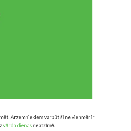
zīmēt. Ārzemniekiem varbūt šī ne vienmēr ir
az
vārda dienas
neatzīmē.