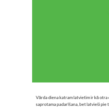
Vārda diena katram latvietim ir kā otra
saprotama padarīšana, bet latvieši pie tā 