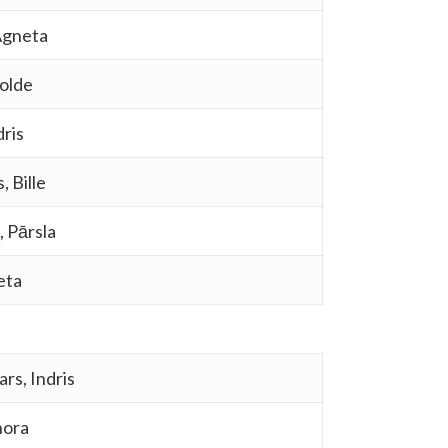
 Agneta
zolde
dris
, Bille
, Pārsla
eta
ars, Indris
nora