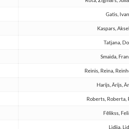
Rota, Zigmārs, Juli
Gatis, Iva
Kaspars, Aksel
Tatjana, Do
Smaida, Fran
Reinis, Reina, Rein
Harijs, Ārijs, Ār
Roberts, Roberta, R
Fēlikss, Fel
Lidija, Li