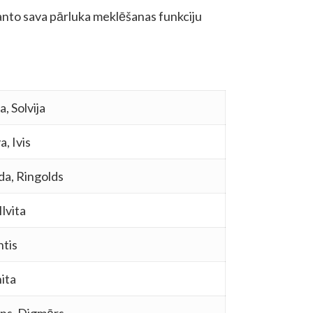
anto sava pārluka meklēšanas funkciju
a, Solvija
a, Ivis
da, Ringolds
Ilvita
ntis
ita