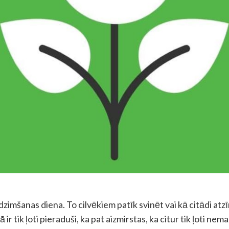
 dzimšanas diena. To cilvēkiem patīk svinēt vai kā citādi at
ir tik ļoti pieraduši, ka pat aizmirstas, ka citur tik ļoti nem