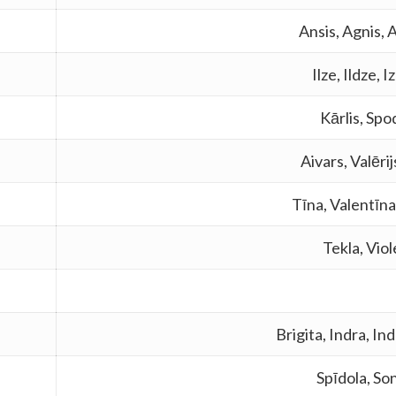
Ansis, Agnis,
Ilze, Ildze, I
Kārlis, Spo
Aivars, Valērijs
Tīna, Valentīna
Tekla, Viol
Brigita, Indra, Ind
Spīdola, So