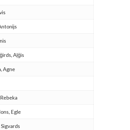
vis
Antonijs
nis
ģirds, Aļģis
a, Agne
, Rebeka
lons, Egle
 Sigvards