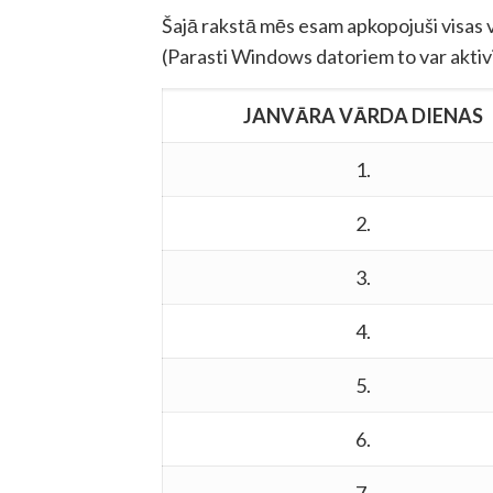
Šajā rakstā mēs esam apkopojuši visas 
(Parasti Windows datoriem to var aktivi
JANVĀRA VĀRDA DIENAS
1.
2.
3.
4.
5.
6.