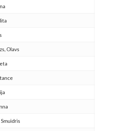
īna
ita
s
izs, Olavs
jeta
tance
ija
anna
 Smuidris