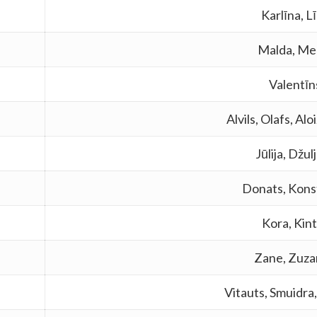
Karlīna, L
Malda, Mel
Valentīn
Alvils, Olafs, Alo
Jūlija, Džul
Donats, Kons
Kora, Kint
Zane, Zuz
Vitauts, Smuidra,