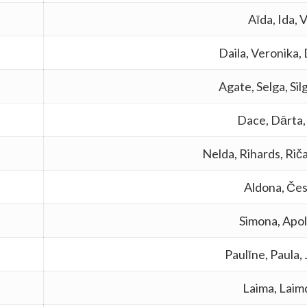
Aīda, Ida, 
Daila, Veronika,
Agate, Selga, Silg
Dace, Dārta,
Nelda, Rihards, Riča
Aldona, Čes
Simona, Apol
Paulīne, Paula,
Laima, Laim