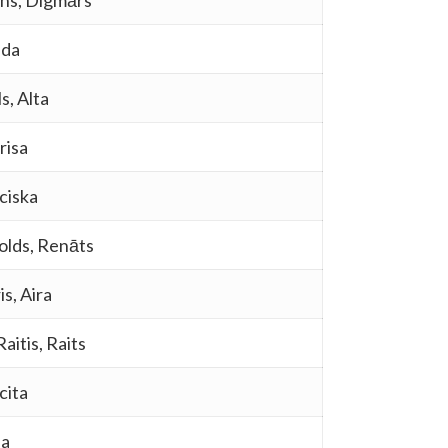
āns, Digmārs
nda
s, Alta
risa
ciska
holds, Renāts
is, Aira
aitis, Raits
icita
da