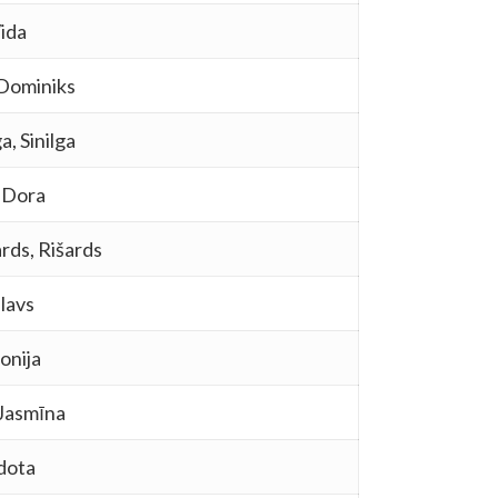
Vida
 Dominiks
a, Sinilga
 Dora
rds, Rišards
lavs
onija
 Jasmīna
dota