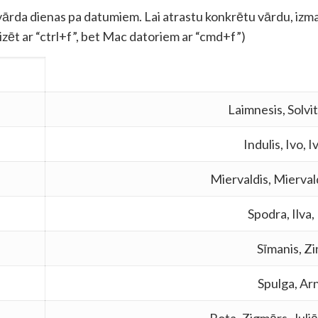
vārda dienas pa datumiem. Lai atrastu konkrētu vārdu, izm
zēt ar “ctrl+f”, bet Mac datoriem ar “cmd+f”)
Laimnesis, Solvit
Indulis, Ivo, Iv
Miervaldis, Mierval
Spodra, Ilva, 
Sīmanis, Zi
Spulga, Arn