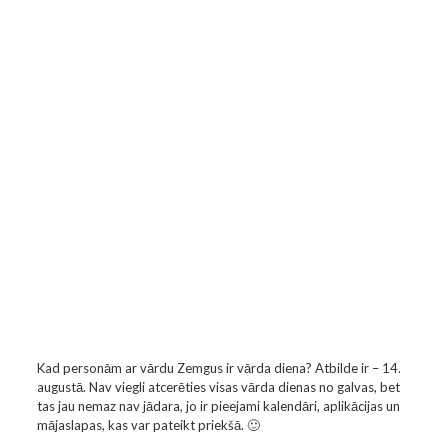
Kad personām ar vārdu Zemgus ir vārda diena? Atbilde ir – 14.
augustā. Nav viegli atcerēties visas vārda dienas no galvas, bet
tas jau nemaz nav jādara, jo ir pieejami kalendāri, aplikācijas un
mājaslapas, kas var pateikt priekšā. 🙂