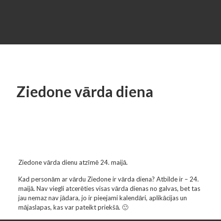
Ziedone vārda diena
Ziedone vārda dienu atzīmē 24. maijā.
Kad personām ar vārdu Ziedone ir vārda diena? Atbilde ir – 24.
maijā. Nav viegli atcerēties visas vārda dienas no galvas, bet tas
jau nemaz nav jādara, jo ir pieejami kalendāri, aplikācijas un
mājaslapas, kas var pateikt priekšā. 🙂